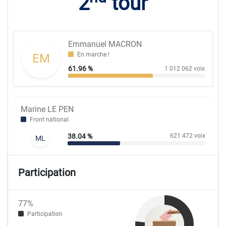
2
tour
Emmanuel MACRON
En marche !
EM
61.96 %
1 012 062 voix
Marine LE PEN
Front national
38.04 %
621 472 voix
ML
Participation
77%
Participation